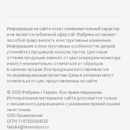
Как выбрать
ДИЗАЙН-ПРОЕКТЫ
Двери в наличии
Как замерить
РАЗДВИЖНЫЕ ПЕРЕГОРОДКИ
Информация на сайте носит ознакомительный характер
Дизайнеры в вашем городе
и не является публичной офертой. Фабрика оставляет
за собой право вносить конструктивные изменения.
Классические перегородки
Информацию о конструктивных особенностях дверей
СИСТЕМЫ ОТКРЫВАНИЯ
Блог
уточняйте у продавцов-консультантов. Цветовые
Современные перегородки
оттенки продукции зависят от цветопередачи монитора
Распашные двери
и могут незначительно отличаться от образцов
ИНТЕРЬЕРНЫЕ РЕШЕНИЯ
в салонах продаж. Вся продукция изготавливается
Алюминиевые перегородки
по индивидуальным проектам. Цены в регионах могут
Складные двери
отличаться от цен, представленных на сайте.
Плинтусы
ТО, ЧТО ВЫ ИЩЕТЕ
© 2026 Фабрика «Терем». Все права защищены.
Поворотные двери
Накладки на входные двери
Использование материалов сайта допускается только
Скрытые двери
с письменного разрешения и с указанием прямой ссылки
О КОМПАНИИ
Двери-купе
на источник.
Стеновые панели
ООО Промклассик
Белые двери
ОГРН 1197325004535
Семейное дело
Откатные двери
fabrika@teremdoor.ru
СОТРУДНИЧЕСТВО