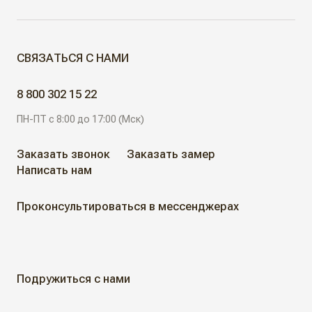
МЕЖКОМНАТНЫЕ ДВЕРИ
СВЯЗАТЬСЯ С НАМИ
Скрытые двери
ДВЕРИ ДЛЯ ОБЪЕКТОВ
8 800 302 15 22
Современные двери
ПН-ПТ с 8:00 до 17:00 (Мск)
АЛЮМИНИЕВЫЕ РЕШЕНИЯ
Дизайнерские двери
Заказать звонок
Заказать замер
Написать нам
АКЦИИ
Неоклассические двери
Проконсультироваться в мессенджерах
Классические двери
ГДЕ КУПИТЬ
Жалюзийные двери
КАК КУПИТЬ
Подружиться с нами
Алюминиевые двери